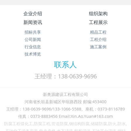
企业介绍
组织架构
新闻资讯
工程展示
招标共享
精品工程
公司新闻
工程介绍
行业信息
施工案例
技术博览
联系人
王经理：138-0639-9696
新奥源建设工程有限公司
河南省长垣县新城区华垣路西段 邮编:453400
王经理：138-0639-9696/133-1066-5588。座机：0373-8116789
传真：0373-8883456 Email:Xin.Ao.Yuan#163.com
防腐工程煤化工,防腐工程,管道防腐,钢结构防腐,储罐防腐,防火,防水,
石油化工设备安装,电力承修,水下清洗,舰船清洗,石油平台清洗,钢结