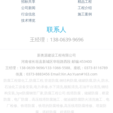
招标共享
精品工程
公司新闻
工程介绍
行业信息
施工案例
技术博览
联系人
王经理：138-0639-9696
新奥源建设工程有限公司
河南省长垣县新城区华垣路西段 邮编:453400
王经理：138-0639-9696/133-1066-5588。座机：0373-8116789
传真：0373-8883456 Email:Xin.Ao.Yuan#163.com
防腐工程煤化工,防腐工程,管道防腐,钢结构防腐,储罐防腐,防火,防水,
石油化工设备安装,电力承修,水下清洗,舰船清洗,石油平台清洗,钢结
构安装,3pe防腐钢管厂家,防腐工程公司.线塔防腐，储罐防腐，桥梁
防腐，电厂防腐，高压线塔防腐施工，储油罐防腐防火清洗施工，电
厂检修。铁塔防腐，铁塔的防腐维修,高压线塔防腐维修。塔架防
腐，
塔杆防腐，
杆
塔
防腐。